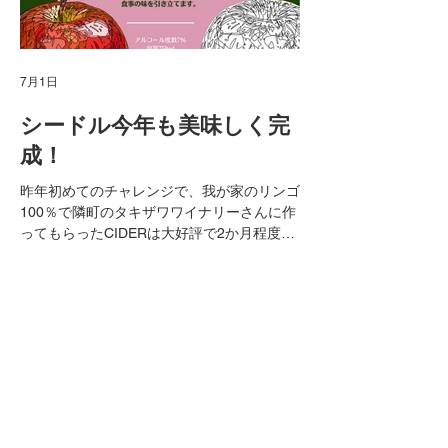
7月1日
4月8日
シードル今年も美味しく完
旧美流渡中学
成！
私の母校だった美流渡
利用できる施設として
昨年初めてのチャレンジで、我が家のリンゴ
用できることになりま
100％で隣町のタキザワワイナリーさんに作
りますが、いろいろな
ってもらったCIDERは大好評で2か月程度で
に感じています。 ア
完売してしまいました。 今年は昨年の2倍の
準備しているようです
約600本を製造して、販売を開始します。 昨
たな拠点として、皆さ
年より進化した「オイシードル」を、ぜひ皆
もらいたいですね(^^)
さん味わってみてくださいね。 岩見沢市内
ホームページをご覧く
では酒屋さんのクラモチ商店さんで随時購入
MO Connect が岩見沢市の最新情報をお届け！
ンの練習とかで体育館
が可能です。 さらに今後は観光協会さん
​地域の活動や最新情報を発信しています。
ています。 岩見沢市
や、メープルロッジ等でも購入できます。
／岩見沢市ホームペー
リンゴ園経営
イベント / 祭り
遠方の方については、送料は別途かかります
が、箱にきちんと入れて、クロネコヤマトさ
んが届けてくれます 是非下記メールまでお
地域情報
MO_connenct情報