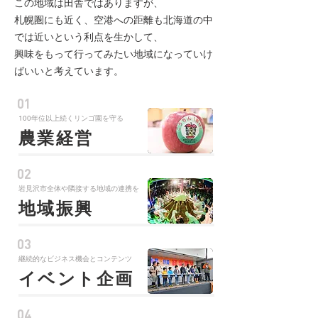
この地域は田舎ではありますが、
札幌圏にも近く、空港への距離も北海道の中
では近いという利点を生かして、
興味をもって行ってみたい地域になっていけ
ばいいと考えています。
01
100年位以上続くリンゴ園を守る
農業経営
02
岩見沢市全体や隣接する地域の連携を
地域振興
03
継続的なビジネス機会とコンテンツ
イベント企画
04