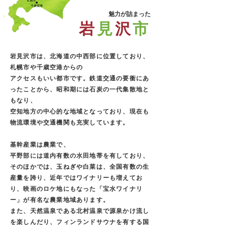
魅力が詰まった
岩
見
沢
市
岩見沢市は、
北海道の中西部に位置しており、
札幌市や千歳空港からの
アクセスもいい都市です。
鉄道交通の要衝にあ
ったことから、昭和期には石炭の一代集散地と
もなり、
空知地方の中心的な地域となっており、現在も
物流環境や交通機関も充実しています。
基幹産業は農業で、
平野部には道内有数の水田地帯を有しており、
そのほかでは、玉ねぎや白菜は、全国有数の生
産量を誇り、近年ではワイナリーも増えてお
り、映画のロケ地にもなった「宝水ワイナリ
ー」が有名な農業地域あります。
また、天然温泉である北村温泉で源泉かけ流し
を楽しんだり、フィンランドサウナを有する国