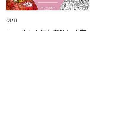
7月1日
4月8日
シードル今年も美味しく完
旧美流渡中学
成！
私の母校だった美流渡
利用できる施設として
昨年初めてのチャレンジで、我が家のリンゴ
用できることになりま
100％で隣町のタキザワワイナリーさんに作
りますが、いろいろな
ってもらったCIDERは大好評で2か月程度で
に感じています。 ア
完売してしまいました。 今年は昨年の2倍の
準備しているようです
約600本を製造して、販売を開始します。 昨
たな拠点として、皆さ
年より進化した「オイシードル」を、ぜひ皆
もらいたいですね(^^)
さん味わってみてくださいね。 岩見沢市内
ホームページをご覧く
では酒屋さんのクラモチ商店さんで随時購入
MO Connect が岩見沢市の最新情報をお届け！
ンの練習とかで体育館
が可能です。 さらに今後は観光協会さん
​地域の活動や最新情報を発信しています。
ています。 岩見沢市
や、メープルロッジ等でも購入できます。
／岩見沢市ホームペー
リンゴ園経営
イベント / 祭り
遠方の方については、送料は別途かかります
が、箱にきちんと入れて、クロネコヤマトさ
んが届けてくれます 是非下記メールまでお
地域情報
MO_connenct情報