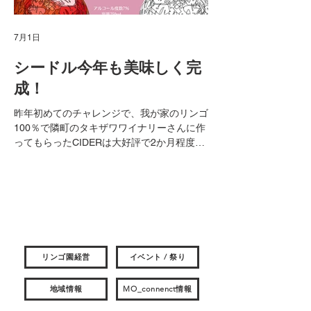
7月1日
4月8日
シードル今年も美味しく完
旧美流渡中学
成！
私の母校だった美流渡
利用できる施設として
昨年初めてのチャレンジで、我が家のリンゴ
用できることになりま
100％で隣町のタキザワワイナリーさんに作
りますが、いろいろな
ってもらったCIDERは大好評で2か月程度で
に感じています。 ア
完売してしまいました。 今年は昨年の2倍の
準備しているようです
約600本を製造して、販売を開始します。 昨
たな拠点として、皆さ
年より進化した「オイシードル」を、ぜひ皆
もらいたいですね(^^)
さん味わってみてくださいね。 岩見沢市内
ホームページをご覧く
では酒屋さんのクラモチ商店さんで随時購入
MO Connect が岩見沢市の最新情報をお届け！
ンの練習とかで体育館
が可能です。 さらに今後は観光協会さん
​地域の活動や最新情報を発信しています。
ています。 岩見沢市
や、メープルロッジ等でも購入できます。
／岩見沢市ホームペー
リンゴ園経営
イベント / 祭り
遠方の方については、送料は別途かかります
が、箱にきちんと入れて、クロネコヤマトさ
んが届けてくれます 是非下記メールまでお
地域情報
MO_connenct情報
問い合わせください。