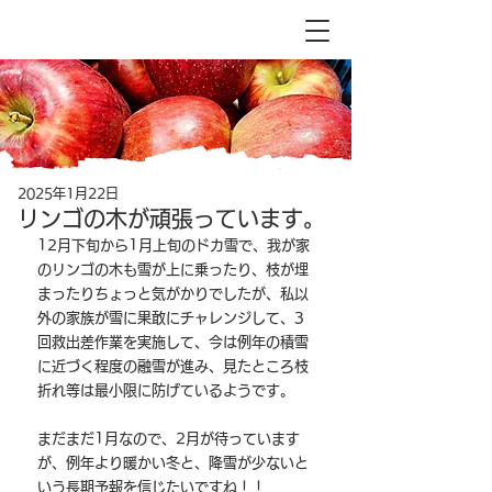
2025年1月22日
リンゴの木が頑張っています。
12月下旬から1月上旬のドカ雪で、我が家
のリンゴの木も雪が上に乗ったり、枝が埋
まったりちょっと気がかりでしたが、私以
外の家族が雪に果敢にチャレンジして、3
回救出差作業を実施して、今は例年の積雪
に近づく程度の融雪が進み、見たところ枝
折れ等は最小限に防げているようです。
まだまだ1月なので、2月が待っています
が、例年より暖かい冬と、降雪が少ないと
いう長期予報を信じたいですね！！